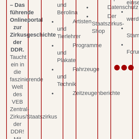
eins
– Das
und
Datenschutz
führende
Berolina
Der
werd
Onlineportal
Artisten
Staatszirkus-
zur
und
Shop
Zirkusgeschichte
Stam
Tierlehrer
der
Programme
DDR.
For
und
Taucht
Plakate
ein in
Fahrzeuge
die
und
faszinierende
Technik
Welt
Zeitzeugenberichte
des
VEB
Zentral-
Zirkus/Staatszirkus
der
DDR!