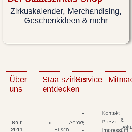
Zirkuskalender, Merchandising,
Geschenkideen & mehr
Über
Staatszirkus
Service
Mitma
uns
entdecken
Kontakt
&
Presse
Seit
Aeros,
Dok
2011
Busch
Impressum