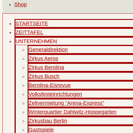
Shop
STARTSEITE
ZEITTAFEL
UNTERNEHMEN
Generaldirektion
Zirkus Aeros
Zirkus Berolina
Zirkus Busch
Berolina-Eisrevue
Volksfesteinrichtungen
Zeltvermietung “Arena-Express”
Winterquartier Dahlwitz-Hoppegarten
Zirkusbau Berlin
Gastspiele