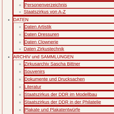
Personenverzeichnis
Staatszirkus von A-Z
DATEN
Daten Artistik
Daten Dressuren
Daten Clownerie
Daten Zirkustechnik
ARCHIV und SAMMLUNGEN
Zirkusarchiv Sascha Bittner
Souvenirs
Dokumente und Drucksachen
Literatur
Staatszirkus der DDR im Modellbau
Staatszirkus der DDR in der Philatelie
Plakate und Plakatentwürfe