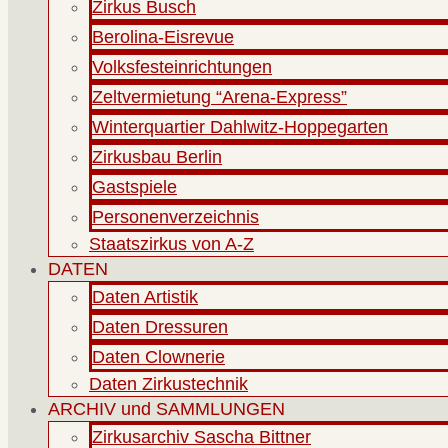
Zirkus Busch
Berolina-Eisrevue
Volksfesteinrichtungen
Zeltvermietung “Arena-Express”
Winterquartier Dahlwitz-Hoppegarten
Zirkusbau Berlin
Gastspiele
Personenverzeichnis
Staatszirkus von A-Z
DATEN
Daten Artistik
Daten Dressuren
Daten Clownerie
Daten Zirkustechnik
ARCHIV und SAMMLUNGEN
Zirkusarchiv Sascha Bittner