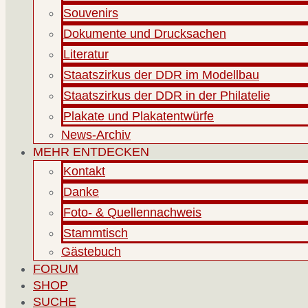
Souvenirs
Dokumente und Drucksachen
Literatur
Staatszirkus der DDR im Modellbau
Staatszirkus der DDR in der Philatelie
Plakate und Plakatentwürfe
News-Archiv
MEHR ENTDECKEN
Kontakt
Danke
Foto- & Quellennachweis
Stammtisch
Gästebuch
FORUM
SHOP
SUCHE