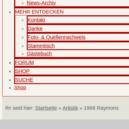
News-Archiv
MEHR ENTDECKEN
Kontakt
Danke
Foto- & Quellennachweis
Stammtisch
Gästebuch
FORUM
SHOP
SUCHE
Shop
Ihr seid hier:
Startseite
»
Artistik
»
1968 Raymons