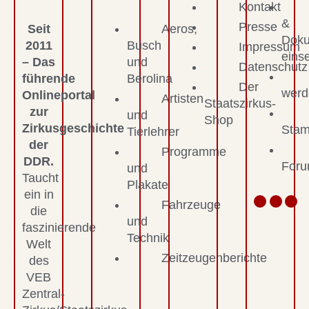
Kontakt
&
Presse
Seit
Aeros,
Dok
2011
Busch
Impressum
eins
– Das
und
Datenschutz
führende
Berolina
Der
werd
Onlineportal
Artisten
Staatszirkus-
zur
und
Shop
Zirkusgeschichte
Stam
Tierlehrer
der
Programme
DDR.
For
und
Taucht
Plakate
ein in
Fahrzeuge
die
und
faszinierende
Technik
Welt
Zeitzeugenberichte
des
VEB
Zentral-