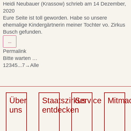
Heidi Neubauer (Krassow)
schrieb am
14 Dezember,
2020
Eure Seite ist toll geworden. Habe so unsere
ehemalige Kindergärtnerin meiner Tochter vo. Zirkus
Busch gefunden.
...
Permalink
Bitte warten …
1
2
3
4
5
...
7
→
Alle
Über
Staatszirkus
Service
Mitma
uns
entdecken