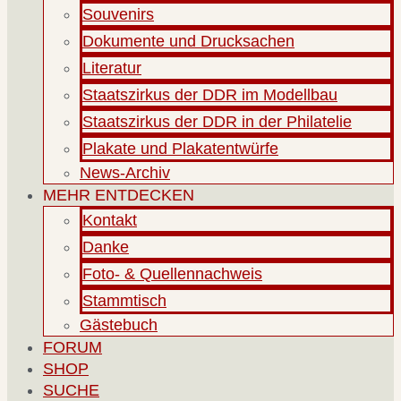
Souvenirs
Dokumente und Drucksachen
Literatur
Staatszirkus der DDR im Modellbau
Staatszirkus der DDR in der Philatelie
Plakate und Plakatentwürfe
News-Archiv
MEHR ENTDECKEN
Kontakt
Danke
Foto- & Quellennachweis
Stammtisch
Gästebuch
FORUM
SHOP
SUCHE