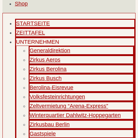
Shop
STARTSEITE
ZEITTAFEL
UNTERNEHMEN
Generaldirektion
Zirkus Aeros
Zirkus Berolina
Zirkus Busch
Berolina-Eisrevue
Volksfesteinrichtungen
Zeltvermietung “Arena-Express”
Winterquartier Dahlwitz-Hoppegarten
Zirkusbau Berlin
Gastspiele