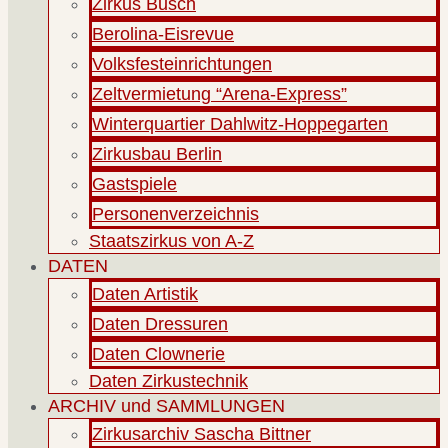
Zirkus Busch
Berolina-Eisrevue
Volksfesteinrichtungen
Zeltvermietung “Arena-Express”
Winterquartier Dahlwitz-Hoppegarten
Zirkusbau Berlin
Gastspiele
Personenverzeichnis
Staatszirkus von A-Z
DATEN
Daten Artistik
Daten Dressuren
Daten Clownerie
Daten Zirkustechnik
ARCHIV und SAMMLUNGEN
Zirkusarchiv Sascha Bittner