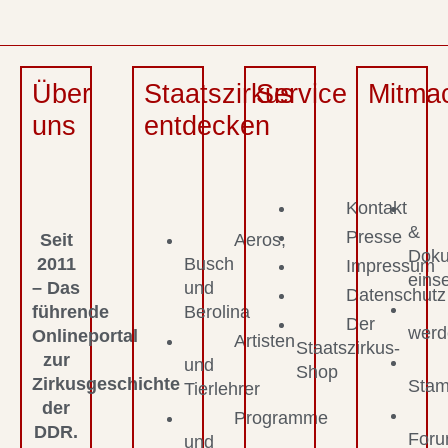
Über
Staatszirkus
Service
Mitma
uns
entdecken
Kontakt
&
Presse
Seit
Aeros,
Dok
2011
Busch
Impressum
eins
– Das
und
Datenschutz
führende
Berolina
Der
werd
Onlineportal
Artisten
Staatszirkus-
zur
und
Shop
Zirkusgeschichte
Stam
Tierlehrer
der
Programme
DDR.
For
und