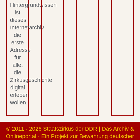
Hintergrundwissen
ist
dieses
Internetarchiv
die
erste
Adresse
für
alle,
die
Zirkusgeschichte
digital
erleben
wollen.
© 2011 - 2026 Staatszirkus der DDR | Das Archiv &
Onlineportal · Ein Projekt zur Bewahrung deutscher