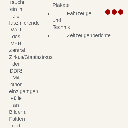
Taucht
Plakate
ein in
Fahrzeuge
die
und
faszinierende
Technik
Welt
Zeitzeugenberichte
des
VEB
Zentral-
Zirkus/Staatszirkus
der
DDR!
Mit
einer
einzigartigen
Fülle
an
Bildern,
Fakten
und