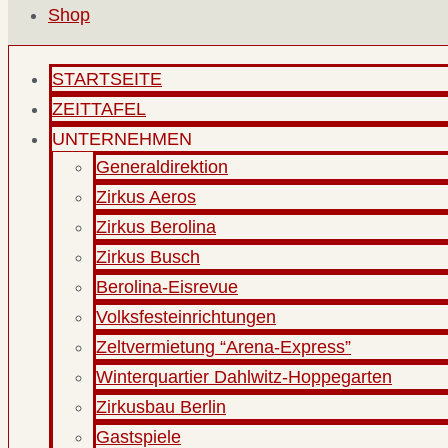
Shop
STARTSEITE
ZEITTAFEL
UNTERNEHMEN
Generaldirektion
Zirkus Aeros
Zirkus Berolina
Zirkus Busch
Berolina-Eisrevue
Volksfesteinrichtungen
Zeltvermietung “Arena-Express”
Winterquartier Dahlwitz-Hoppegarten
Zirkusbau Berlin
Gastspiele