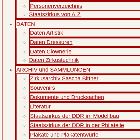
Personenverzeichnis
Staatszirkus von A-Z
DATEN
Daten Artistik
Daten Dressuren
Daten Clownerie
Daten Zirkustechnik
ARCHIV und SAMMLUNGEN
Zirkusarchiv Sascha Bittner
Souvenirs
Dokumente und Drucksachen
Literatur
Staatszirkus der DDR im Modellbau
Staatszirkus der DDR in der Philatelie
Plakate und Plakatentwürfe