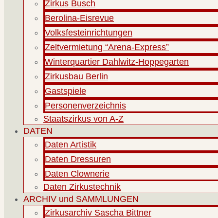
Zirkus Busch
Berolina-Eisrevue
Volksfesteinrichtungen
Zeltvermietung “Arena-Express”
Winterquartier Dahlwitz-Hoppegarten
Zirkusbau Berlin
Gastspiele
Personenverzeichnis
Staatszirkus von A-Z
DATEN
Daten Artistik
Daten Dressuren
Daten Clownerie
Daten Zirkustechnik
ARCHIV und SAMMLUNGEN
Zirkusarchiv Sascha Bittner