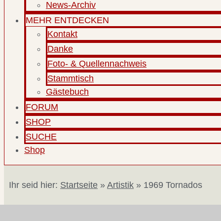
News-Archiv
MEHR ENTDECKEN
Kontakt
Danke
Foto- & Quellennachweis
Stammtisch
Gästebuch
FORUM
SHOP
SUCHE
Shop
Ihr seid hier:
Startseite
»
Artistik
»
1969 Tornados