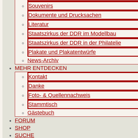
Souvenirs
Dokumente und Drucksachen
Literatur
Staatszirkus der DDR im Modellbau
Staatszirkus der DDR in der Philatelie
Plakate und Plakatentwürfe
News-Archiv
MEHR ENTDECKEN
Kontakt
Danke
Foto- & Quellennachweis
Stammtisch
Gästebuch
FORUM
SHOP
SUCHE