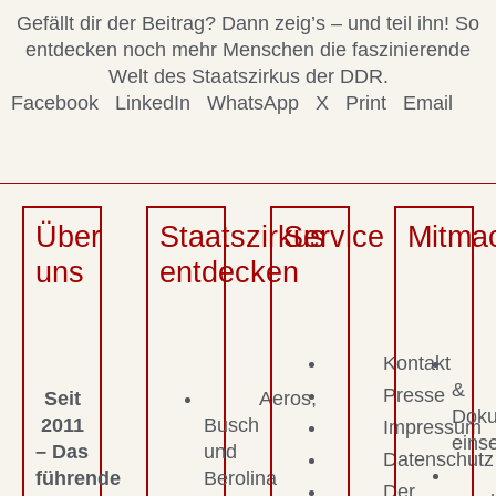
Gefällt dir der Beitrag? Dann zeig’s – und teil ihn! So
entdecken noch mehr Menschen die faszinierende
Welt des Staatszirkus der DDR.
Facebook
LinkedIn
WhatsApp
X
Print
Email
Über
Staatszirkus
Service
Mitma
uns
entdecken
Kontakt
&
Presse
Seit
Aeros,
Dok
2011
Busch
Impressum
eins
– Das
und
Datenschutz
führende
Berolina
Der