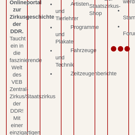
werd
Onlineportal
Artisten
Staatszirkus-
zur
und
Shop
Zirkusgeschichte
Stam
Tierlehrer
der
Programme
DDR.
For
und
Taucht
Plakate
ein in
Fahrzeuge
die
und
faszinierende
Technik
Welt
Zeitzeugenberichte
des
VEB
Zentral-
Zirkus/Staatszirkus
der
DDR!
Mit
einer
einzigartigen