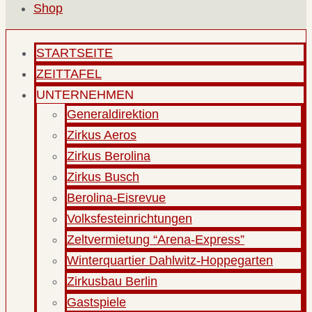
Shop
STARTSEITE
ZEITTAFEL
UNTERNEHMEN
Generaldirektion
Zirkus Aeros
Zirkus Berolina
Zirkus Busch
Berolina-Eisrevue
Volksfesteinrichtungen
Zeltvermietung “Arena-Express”
Winterquartier Dahlwitz-Hoppegarten
Zirkusbau Berlin
Gastspiele