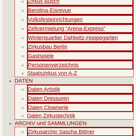
Zirkus Busch
Berolina-Eisrevue
Volksfesteinrichtungen
Zeltvermietung “Arena-Express”
Winterquartier Dahlwitz-Hoppegarten
Zirkusbau Berlin
Gastspiele
Personenverzeichnis
Staatszirkus von A-Z
DATEN
Daten Artistik
Daten Dressuren
Daten Clownerie
Daten Zirkustechnik
ARCHIV und SAMMLUNGEN
Zirkusarchiv Sascha Bittner