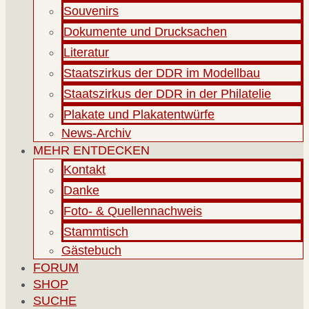
Souvenirs
Dokumente und Drucksachen
Literatur
Staatszirkus der DDR im Modellbau
Staatszirkus der DDR in der Philatelie
Plakate und Plakatentwürfe
News-Archiv
MEHR ENTDECKEN
Kontakt
Danke
Foto- & Quellennachweis
Stammtisch
Gästebuch
FORUM
SHOP
SUCHE