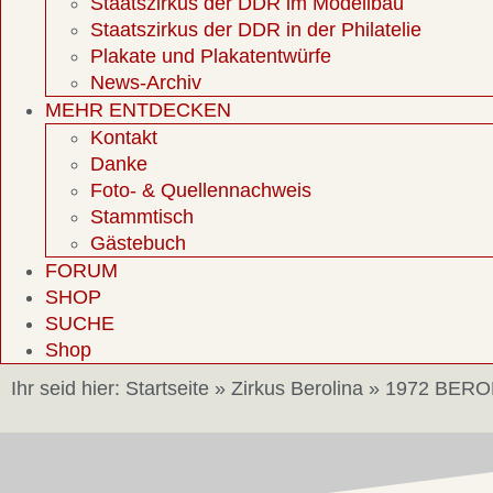
Staatszirkus der DDR im Modellbau
Staatszirkus der DDR in der Philatelie
Plakate und Plakatentwürfe
News-Archiv
MEHR ENTDECKEN
Kontakt
Danke
Foto- & Quellennachweis
Stammtisch
Gästebuch
FORUM
SHOP
SUCHE
Shop
Ihr seid hier:
Startseite
»
Zirkus Berolina
»
1972 BEROL