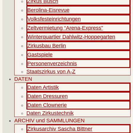
Zirkus Busch
Berolina-Eisrevue
Volksfesteinrichtungen
Zeltvermietung “Arena-Express”
Winterquartier Dahlwitz-Hoppegarten
Zirkusbau Berlin
Gastspiele
Personenverzeichnis
Staatszirkus von A-Z
DATEN
Daten Artistik
Daten Dressuren
Daten Clownerie
Daten Zirkustechnik
ARCHIV und SAMMLUNGEN
Zirkusarchiv Sascha Bittner