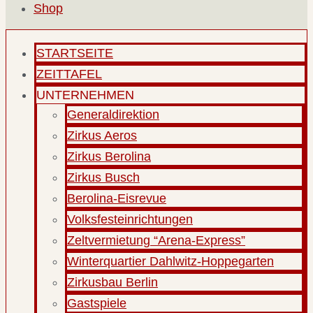
Shop
STARTSEITE
ZEITTAFEL
UNTERNEHMEN
Generaldirektion
Zirkus Aeros
Zirkus Berolina
Zirkus Busch
Berolina-Eisrevue
Volksfesteinrichtungen
Zeltvermietung “Arena-Express”
Winterquartier Dahlwitz-Hoppegarten
Zirkusbau Berlin
Gastspiele