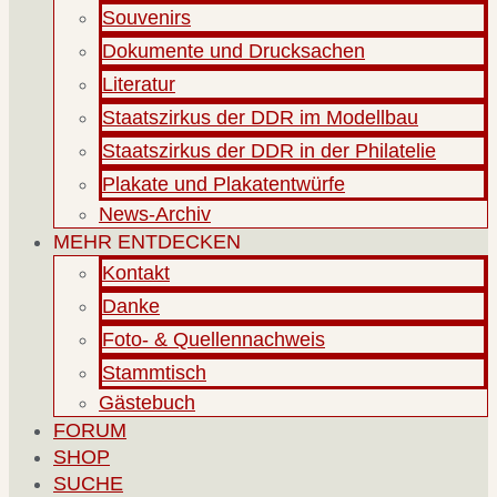
Souvenirs
Dokumente und Drucksachen
Literatur
Staatszirkus der DDR im Modellbau
Staatszirkus der DDR in der Philatelie
Plakate und Plakatentwürfe
News-Archiv
MEHR ENTDECKEN
Kontakt
Danke
Foto- & Quellennachweis
Stammtisch
Gästebuch
FORUM
SHOP
SUCHE