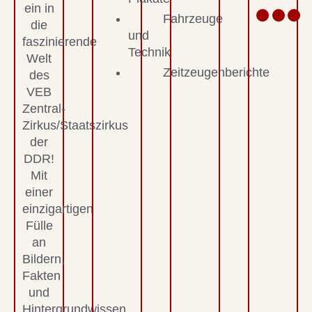
ein in
Fahrzeuge
die
und
faszinierende
Technik
Welt
Zeitzeugenberichte
des
VEB
Zentral-
Zirkus/Staatszirkus
der
DDR!
Mit
einer
einzigartigen
Fülle
an
Bildern,
Fakten
und
Hintergrundwissen