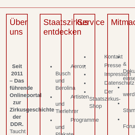
Über
Staatszirkus
Service
Mitma
uns
entdecken
Kontakt
&
Presse
Seit
Aeros,
Dok
2011
Busch
Impressum
eins
– Das
und
Datenschutz
führende
Berolina
Der
werd
Onlineportal
Artisten
Staatszirkus-
zur
und
Shop
Zirkusgeschichte
Stam
Tierlehrer
der
Programme
DDR.
For
und
Taucht
Plakate