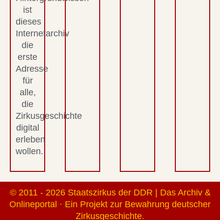
ist
dieses
Internetarchiv
die
erste
Adresse
für
alle,
die
Zirkusgeschichte
digital
erleben
wollen.
© 2011 - 2026 Staatszirkus der DDR | Das Archiv &
Onlineportal · Ein Projekt zur Bewahrung deutscher
Zirkusgeschichte.