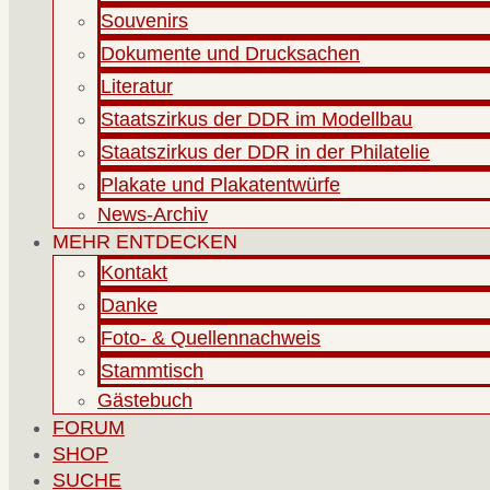
Souvenirs
Dokumente und Drucksachen
Literatur
Staatszirkus der DDR im Modellbau
Staatszirkus der DDR in der Philatelie
Plakate und Plakatentwürfe
News-Archiv
MEHR ENTDECKEN
Kontakt
Danke
Foto- & Quellennachweis
Stammtisch
Gästebuch
FORUM
SHOP
SUCHE