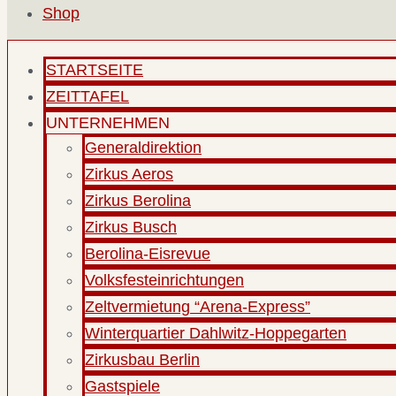
Shop
STARTSEITE
ZEITTAFEL
UNTERNEHMEN
Generaldirektion
Zirkus Aeros
Zirkus Berolina
Zirkus Busch
Berolina-Eisrevue
Volksfesteinrichtungen
Zeltvermietung “Arena-Express”
Winterquartier Dahlwitz-Hoppegarten
Zirkusbau Berlin
Gastspiele