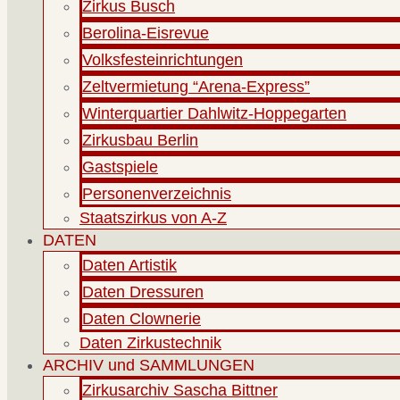
Zirkus Busch
Berolina-Eisrevue
Volksfesteinrichtungen
Zeltvermietung “Arena-Express”
Winterquartier Dahlwitz-Hoppegarten
Zirkusbau Berlin
Gastspiele
Personenverzeichnis
Staatszirkus von A-Z
DATEN
Daten Artistik
Daten Dressuren
Daten Clownerie
Daten Zirkustechnik
ARCHIV und SAMMLUNGEN
Zirkusarchiv Sascha Bittner