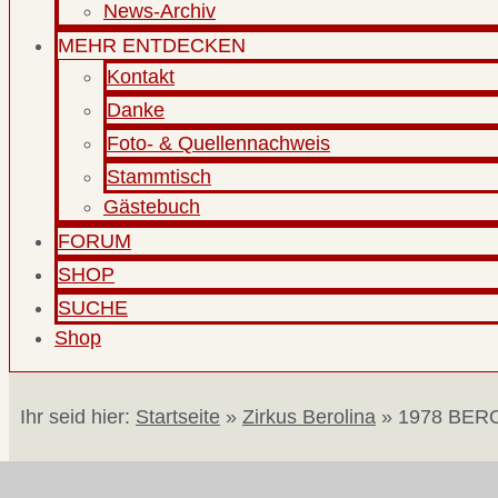
News-Archiv
MEHR ENTDECKEN
Kontakt
Danke
Foto- & Quellennachweis
Stammtisch
Gästebuch
FORUM
SHOP
SUCHE
Shop
Ihr seid hier:
Startseite
»
Zirkus Berolina
»
1978 BERO