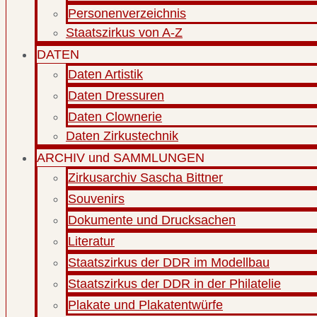
Personenverzeichnis
Staatszirkus von A-Z
DATEN
Daten Artistik
Daten Dressuren
Daten Clownerie
Daten Zirkustechnik
ARCHIV und SAMMLUNGEN
Zirkusarchiv Sascha Bittner
Souvenirs
Dokumente und Drucksachen
Literatur
Staatszirkus der DDR im Modellbau
Staatszirkus der DDR in der Philatelie
Plakate und Plakatentwürfe