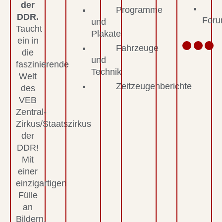
der
Programme
DDR.
For
und
Taucht
Plakate
ein in
Fahrzeuge
die
und
faszinierende
Technik
Welt
Zeitzeugenberichte
des
VEB
Zentral-
Zirkus/Staatszirkus
der
DDR!
Mit
einer
einzigartigen
Fülle
an
Bildern,