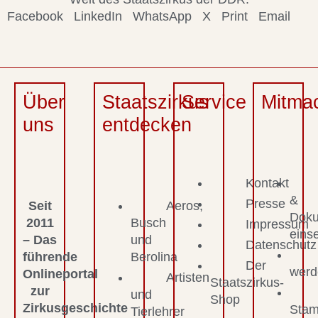
Facebook
LinkedIn
WhatsApp
X
Print
Email
Über
Staatszirkus
Service
Mitma
uns
entdecken
Kontakt
&
Presse
Seit
Aeros,
Dok
2011
Busch
Impressum
eins
– Das
und
Datenschutz
führende
Berolina
Der
werd
Onlineportal
Artisten
Staatszirkus-
zur
und
Shop
Zirkusgeschichte
Stam
Tierlehrer