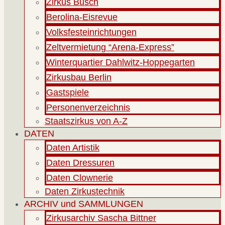
Zirkus Busch
Berolina-Eisrevue
Volksfesteinrichtungen
Zeltvermietung “Arena-Express”
Winterquartier Dahlwitz-Hoppegarten
Zirkusbau Berlin
Gastspiele
Personenverzeichnis
Staatszirkus von A-Z
DATEN
Daten Artistik
Daten Dressuren
Daten Clownerie
Daten Zirkustechnik
ARCHIV und SAMMLUNGEN
Zirkusarchiv Sascha Bittner