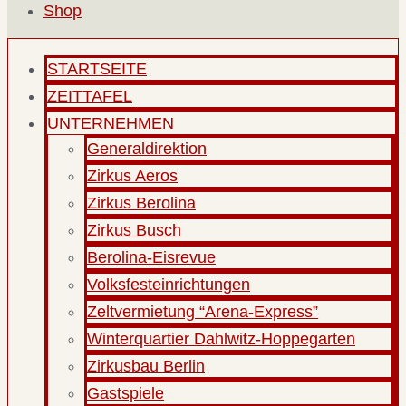
Shop
STARTSEITE
ZEITTAFEL
UNTERNEHMEN
Generaldirektion
Zirkus Aeros
Zirkus Berolina
Zirkus Busch
Berolina-Eisrevue
Volksfesteinrichtungen
Zeltvermietung “Arena-Express”
Winterquartier Dahlwitz-Hoppegarten
Zirkusbau Berlin
Gastspiele