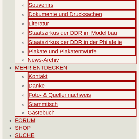
Souvenirs
Dokumente und Drucksachen
Literatur
Staatszirkus der DDR im Modellbau
Staatszirkus der DDR in der Philatelie
Plakate und Plakatentwürfe
News-Archiv
MEHR ENTDECKEN
Kontakt
Danke
Foto- & Quellennachweis
Stammtisch
Gästebuch
FORUM
SHOP
SUCHE