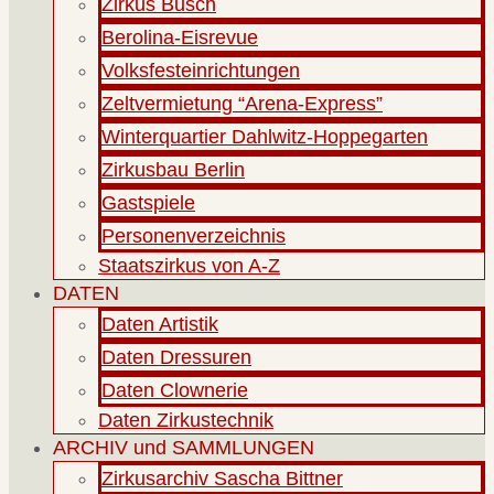
Zirkus Busch
Berolina-Eisrevue
Volksfesteinrichtungen
Zeltvermietung “Arena-Express”
Winterquartier Dahlwitz-Hoppegarten
Zirkusbau Berlin
Gastspiele
Personenverzeichnis
Staatszirkus von A-Z
DATEN
Daten Artistik
Daten Dressuren
Daten Clownerie
Daten Zirkustechnik
ARCHIV und SAMMLUNGEN
Zirkusarchiv Sascha Bittner