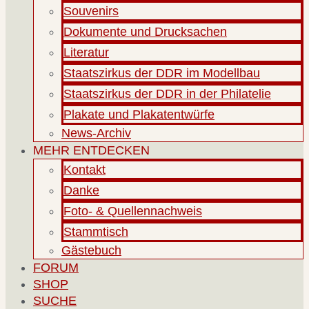
Souvenirs
Dokumente und Drucksachen
Literatur
Staatszirkus der DDR im Modellbau
Staatszirkus der DDR in der Philatelie
Plakate und Plakatentwürfe
News-Archiv
MEHR ENTDECKEN
Kontakt
Danke
Foto- & Quellennachweis
Stammtisch
Gästebuch
FORUM
SHOP
SUCHE