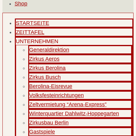
Shop
STARTSEITE
ZEITTAFEL
UNTERNEHMEN
Generaldirektion
Zirkus Aeros
Zirkus Berolina
Zirkus Busch
Berolina-Eisrevue
Volksfesteinrichtungen
Zeltvermietung “Arena-Express”
Winterquartier Dahlwitz-Hoppegarten
Zirkusbau Berlin
Gastspiele