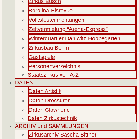
Zirkus Busch
Berolina-Eisrevue
Volksfesteinrichtungen
Zeltvermietung “Arena-Express”
Winterquartier Dahlwitz-Hoppegarten
Zirkusbau Berlin
Gastspiele
Personenverzeichnis
Staatszirkus von A-Z
DATEN
Daten Artistik
Daten Dressuren
Daten Clownerie
Daten Zirkustechnik
ARCHIV und SAMMLUNGEN
Zirkusarchiv Sascha Bittner