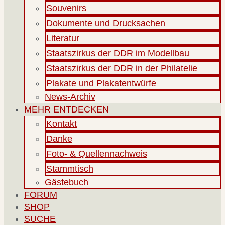
Souvenirs
Dokumente und Drucksachen
Literatur
Staatszirkus der DDR im Modellbau
Staatszirkus der DDR in der Philatelie
Plakate und Plakatentwürfe
News-Archiv
MEHR ENTDECKEN
Kontakt
Danke
Foto- & Quellennachweis
Stammtisch
Gästebuch
FORUM
SHOP
SUCHE