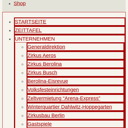
Shop
STARTSEITE
ZEITTAFEL
UNTERNEHMEN
Generaldirektion
Zirkus Aeros
Zirkus Berolina
Zirkus Busch
Berolina-Eisrevue
Volksfesteinrichtungen
Zeltvermietung “Arena-Express”
Winterquartier Dahlwitz-Hoppegarten
Zirkusbau Berlin
Gastspiele