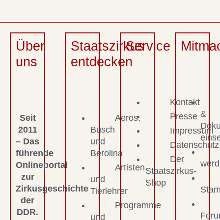
Über
Staatszirkus
Service
Mitma
uns
entdecken
Kontakt
&
Presse
Seit
Aeros,
Dok
2011
Busch
Impressum
eins
– Das
und
Datenschutz
führende
Berolina
Der
werd
Onlineportal
Artisten
Staatszirkus-
zur
und
Shop
Zirkusgeschichte
Stam
Tierlehrer
der
Programme
DDR.
For
und