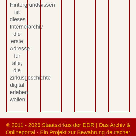
Hintergrundwissen
ist
dieses
Internetarchiv
die
erste
Adresse
für
alle,
die
Zirkusgeschichte
digital
erleben
wollen.
© 2011 - 2026 Staatszirkus der DDR | Das Archiv &
Onlineportal · Ein Projekt zur Bewahrung deutscher