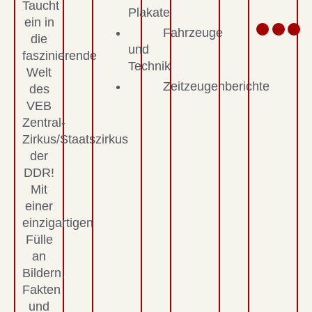
Taucht
Plakate
ein in
Fahrzeuge
die
und
faszinierende
Technik
Welt
Zeitzeugenberichte
des
VEB
Zentral-
Zirkus/Staatszirkus
der
DDR!
Mit
einer
einzigartigen
Fülle
an
Bildern,
Fakten
und