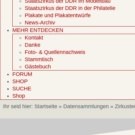
Staatszirkus der DDR im Modellbau
Staatszirkus der DDR in der Philatelie
Plakate und Plakatentwürfe
News-Archiv
MEHR ENTDECKEN
Kontakt
Danke
Foto- & Quellennachweis
Stammtisch
Gästebuch
FORUM
SHOP
SUCHE
Shop
Ihr seid hier:
Startseite
»
Datensammlungen
»
Zirkuste