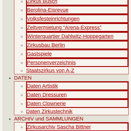
Zirkus Busch
Berolina-Eisrevue
Volksfesteinrichtungen
Zeltvermietung “Arena-Express”
Winterquartier Dahlwitz-Hoppegarten
Zirkusbau Berlin
Gastspiele
Personenverzeichnis
Staatszirkus von A-Z
DATEN
Daten Artistik
Daten Dressuren
Daten Clownerie
Daten Zirkustechnik
ARCHIV und SAMMLUNGEN
Zirkusarchiv Sascha Bittner