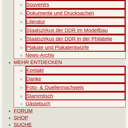
Souvenirs
Dokumente und Drucksachen
Literatur
Staatszirkus der DDR im Modellbau
Staatszirkus der DDR in der Philatelie
Plakate und Plakatentwürfe
News-Archiv
MEHR ENTDECKEN
Kontakt
Danke
Foto- & Quellennachweis
Stammtisch
Gästebuch
FORUM
SHOP
SUCHE