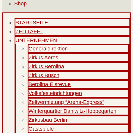
Shop
STARTSEITE
ZEITTAFEL
UNTERNEHMEN
Generaldirektion
Zirkus Aeros
Zirkus Berolina
Zirkus Busch
Berolina-Eisrevue
Volksfesteinrichtungen
Zeltvermietung “Arena-Express”
Winterquartier Dahlwitz-Hoppegarten
Zirkusbau Berlin
Gastspiele