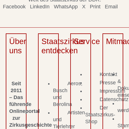
Facebook
LinkedIn
WhatsApp
X
Print
Email
Über
Staatszirkus
Service
Mitma
uns
entdecken
Kontakt
&
Presse
Seit
Aeros,
Dok
2011
Busch
Impressum
eins
– Das
und
Datenschutz
führende
Berolina
Der
werd
Onlineportal
Artisten
Staatszirkus-
zur
und
Shop
Zirkusgeschichte
Stam
Tierlehrer