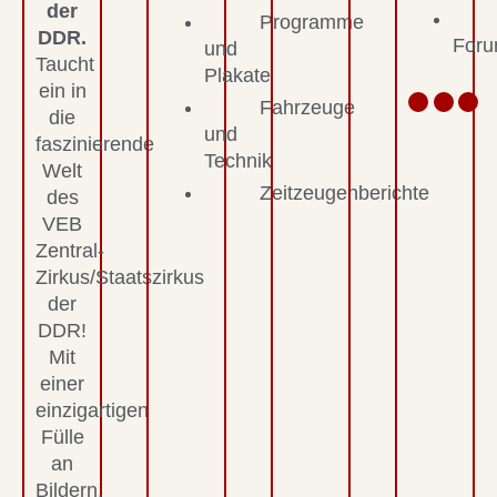
der
Programme
DDR.
For
und
Taucht
Plakate
ein in
Fahrzeuge
die
und
faszinierende
Technik
Welt
Zeitzeugenberichte
des
VEB
Zentral-
Zirkus/Staatszirkus
der
DDR!
Mit
einer
einzigartigen
Fülle
an
Bildern,