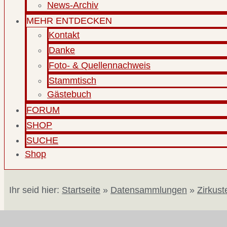
News-Archiv
MEHR ENTDECKEN
Kontakt
Danke
Foto- & Quellennachweis
Stammtisch
Gästebuch
FORUM
SHOP
SUCHE
Shop
Ihr seid hier:
Startseite
»
Datensammlungen
»
Zirkust