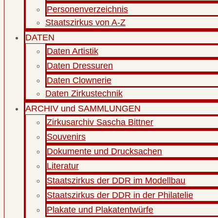
Personenverzeichnis
Staatszirkus von A-Z
DATEN
Daten Artistik
Daten Dressuren
Daten Clownerie
Daten Zirkustechnik
ARCHIV und SAMMLUNGEN
Zirkusarchiv Sascha Bittner
Souvenirs
Dokumente und Drucksachen
Literatur
Staatszirkus der DDR im Modellbau
Staatszirkus der DDR in der Philatelie
Plakate und Plakatentwürfe