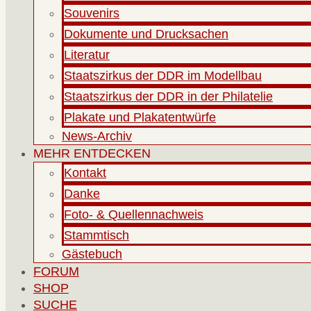
Souvenirs
Dokumente und Drucksachen
Literatur
Staatszirkus der DDR im Modellbau
Staatszirkus der DDR in der Philatelie
Plakate und Plakatentwürfe
News-Archiv
MEHR ENTDECKEN
Kontakt
Danke
Foto- & Quellennachweis
Stammtisch
Gästebuch
FORUM
SHOP
SUCHE