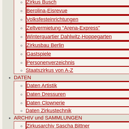
Zirkus Busch
Berolina-Eisrevue
Volksfesteinrichtungen
Zeltvermietung “Arena-Express”
Winterquartier Dahlwitz-Hoppegarten
Zirkusbau Berlin
Gastspiele
Personenverzeichnis
Staatszirkus von A-Z
DATEN
Daten Artistik
Daten Dressuren
Daten Clownerie
Daten Zirkustechnik
ARCHIV und SAMMLUNGEN
Zirkusarchiv Sascha Bittner