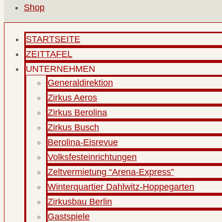
Shop
STARTSEITE
ZEITTAFEL
UNTERNEHMEN
Generaldirektion
Zirkus Aeros
Zirkus Berolina
Zirkus Busch
Berolina-Eisrevue
Volksfesteinrichtungen
Zeltvermietung “Arena-Express”
Winterquartier Dahlwitz-Hoppegarten
Zirkusbau Berlin
Gastspiele