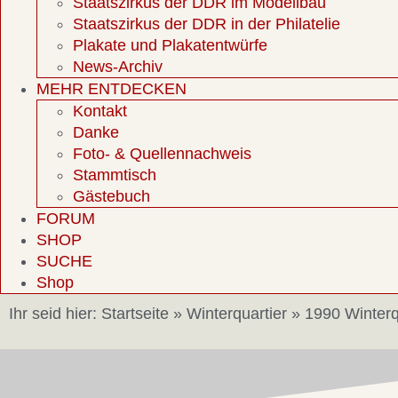
Staatszirkus der DDR im Modellbau
Staatszirkus der DDR in der Philatelie
Plakate und Plakatentwürfe
News-Archiv
MEHR ENTDECKEN
Kontakt
Danke
Foto- & Quellennachweis
Stammtisch
Gästebuch
FORUM
SHOP
SUCHE
Shop
Ihr seid hier:
Startseite
»
Winterquartier
»
1990 Winterqu