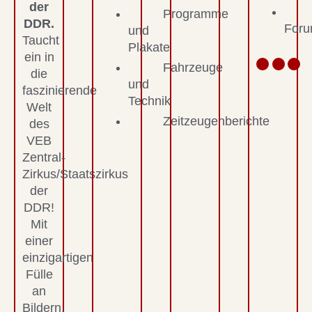
der
Programme
DDR.
For
und
Taucht
Plakate
ein in
Fahrzeuge
die
und
faszinierende
Technik
Welt
Zeitzeugenberichte
des
VEB
Zentral-
Zirkus/Staatszirkus
der
DDR!
Mit
einer
einzigartigen
Fülle
an
Bildern,