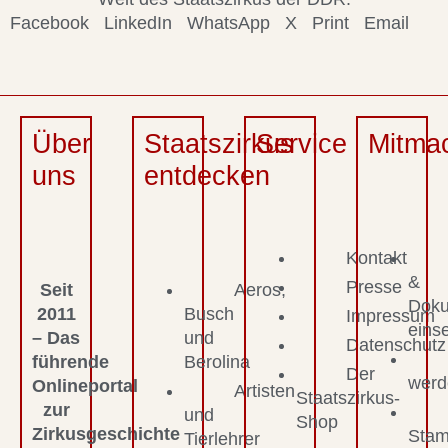
Facebook
LinkedIn
WhatsApp
X
Print
Email
Über
Staatszirkus
Service
Mitma
uns
entdecken
Kontakt
&
Presse
Seit
Aeros,
Dok
2011
Busch
Impressum
eins
– Das
und
Datenschutz
führende
Berolina
Der
werd
Onlineportal
Artisten
Staatszirkus-
zur
und
Shop
Zirkusgeschichte
Stam
Tierlehrer