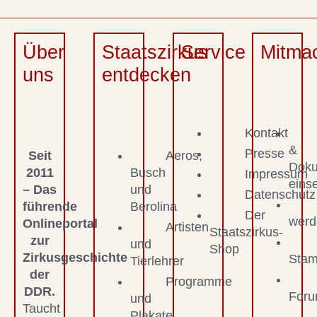
Über
Staatszirkus
Service
Mitma
uns
entdecken
Kontakt
&
Presse
Seit
Aeros,
Dok
2011
Busch
Impressum
eins
– Das
und
Datenschutz
führende
Berolina
Der
werd
Onlineportal
Artisten
Staatszirkus-
zur
und
Shop
Zirkusgeschichte
Stam
Tierlehrer
der
Programme
DDR.
For
und
Taucht
Plakate