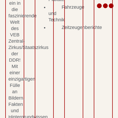
ein in
Fahrzeuge
die
und
faszinierende
Technik
Welt
Zeitzeugenberichte
des
VEB
Zentral-
Zirkus/Staatszirkus
der
DDR!
Mit
einer
einzigartigen
Fülle
an
Bildern,
Fakten
und
Hintergrundwissen