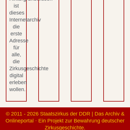
ist
dieses
Internetarchiv
die
erste
Adresse
für
alle,
die
Zirkusgeschichte
digital
erleben
wollen.
© 2011 - 2026 Staatszirkus der DDR | Das Archiv &
Onlineportal · Ein Projekt zur Bewahrung deutscher
Zirkusgeschichte.