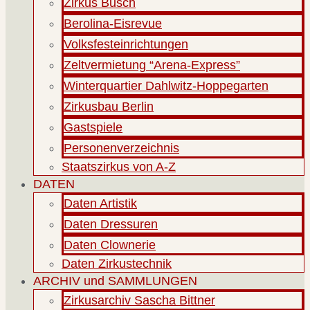
Zirkus Busch
Berolina-Eisrevue
Volksfesteinrichtungen
Zeltvermietung “Arena-Express”
Winterquartier Dahlwitz-Hoppegarten
Zirkusbau Berlin
Gastspiele
Personenverzeichnis
Staatszirkus von A-Z
DATEN
Daten Artistik
Daten Dressuren
Daten Clownerie
Daten Zirkustechnik
ARCHIV und SAMMLUNGEN
Zirkusarchiv Sascha Bittner