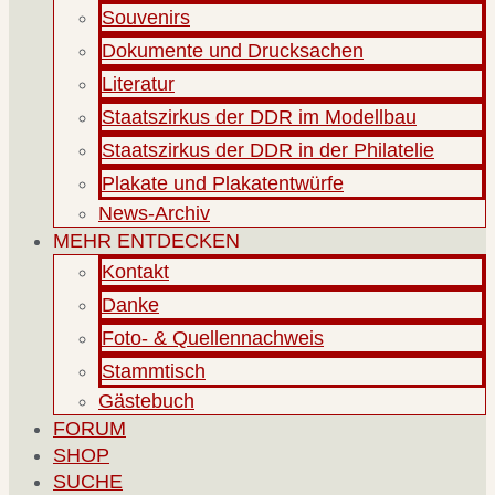
Souvenirs
Dokumente und Drucksachen
Literatur
Staatszirkus der DDR im Modellbau
Staatszirkus der DDR in der Philatelie
Plakate und Plakatentwürfe
News-Archiv
MEHR ENTDECKEN
Kontakt
Danke
Foto- & Quellennachweis
Stammtisch
Gästebuch
FORUM
SHOP
SUCHE