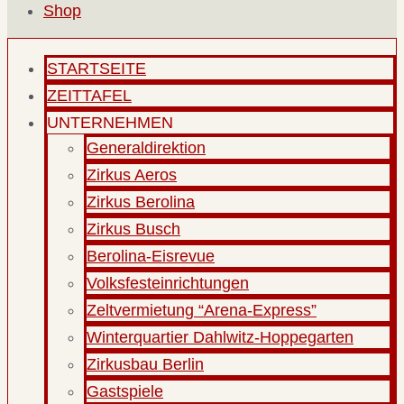
Shop
STARTSEITE
ZEITTAFEL
UNTERNEHMEN
Generaldirektion
Zirkus Aeros
Zirkus Berolina
Zirkus Busch
Berolina-Eisrevue
Volksfesteinrichtungen
Zeltvermietung “Arena-Express”
Winterquartier Dahlwitz-Hoppegarten
Zirkusbau Berlin
Gastspiele