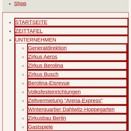
Shop
STARTSEITE
ZEITTAFEL
UNTERNEHMEN
Generaldirektion
Zirkus Aeros
Zirkus Berolina
Zirkus Busch
Berolina-Eisrevue
Volksfesteinrichtungen
Zeltvermietung “Arena-Express”
Winterquartier Dahlwitz-Hoppegarten
Zirkusbau Berlin
Gastspiele