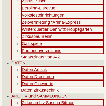
Zirkus Busch
Berolina-Eisrevue
Volksfesteinrichtungen
Zeltvermietung “Arena-Express”
Winterquartier Dahlwitz-Hoppegarten
Zirkusbau Berlin
Gastspiele
Personenverzeichnis
Staatszirkus von A-Z
DATEN
Daten Artistik
Daten Dressuren
Daten Clownerie
Daten Zirkustechnik
ARCHIV und SAMMLUNGEN
Zirkusarchiv Sascha Bittner