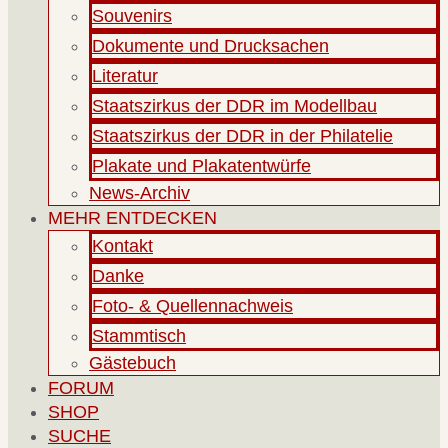
Souvenirs
Dokumente und Drucksachen
Literatur
Staatszirkus der DDR im Modellbau
Staatszirkus der DDR in der Philatelie
Plakate und Plakatentwürfe
News-Archiv
MEHR ENTDECKEN
Kontakt
Danke
Foto- & Quellennachweis
Stammtisch
Gästebuch
FORUM
SHOP
SUCHE