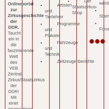
Der
werd
Onlineportal
Artisten
Staatszirkus-
zur
und
Shop
Zirkusgeschichte
Stam
Tierlehrer
der
Programme
DDR.
For
und
Taucht
Plakate
ein in
Fahrzeuge
die
und
faszinierende
Technik
Welt
Zeitzeugenberichte
des
VEB
Zentral-
Zirkus/Staatszirkus
der
DDR!
Mit
einer