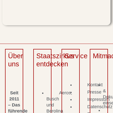
Über
Staatszirkus
Service
Mitma
uns
entdecken
Kontakt
&
Presse
Seit
Aeros,
Dok
2011
Busch
Impressum
eins
– Das
und
Datenschutz
führende
Berolina