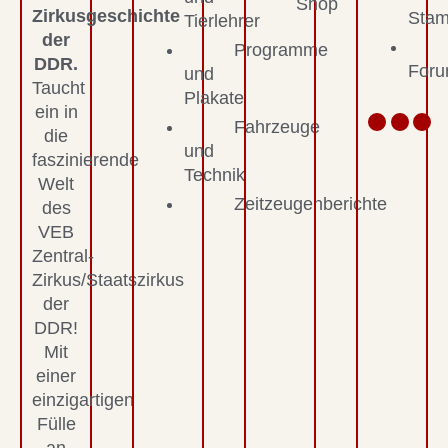
Shop
Zirkusgeschichte
Stam
Tierlehrer
der
Programme
DDR.
For
und
Taucht
Plakate
ein in
Fahrzeuge
die
und
faszinierende
Technik
Welt
Zeitzeugenberichte
des
VEB
Zentral-
Zirkus/Staatszirkus
der
DDR!
Mit
einer
einzigartigen
Fülle