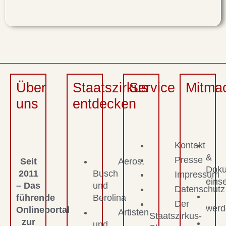
Über
Staatszirkus
Service
Mitma
uns
entdecken
Kontakt
&
Presse
Seit
Aeros,
Dok
2011
Busch
Impressum
eins
– Das
und
Datenschutz
führende
Berolina
Der
werd
Onlineportal
Artisten
Staatszirkus-
zur
und