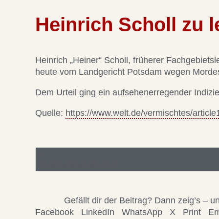
Heinrich Scholl zu l
Heinrich „Heiner“ Scholl, früherer Fachgebietsl
heute vom Landgericht Potsdam wegen Mordes an
Dem Urteil ging ein aufsehenerregender Indizi
Quelle:
https://www.welt.de/vermischtes/artic
Foto/Bilddatei/Archiv
Gefällt dir der Beitrag? Dann zeig’s –
Facebook
LinkedIn
WhatsApp
X
Print
Em