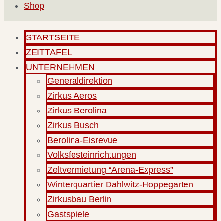
Shop
STARTSEITE
ZEITTAFEL
UNTERNEHMEN
Generaldirektion
Zirkus Aeros
Zirkus Berolina
Zirkus Busch
Berolina-Eisrevue
Volksfesteinrichtungen
Zeltvermietung “Arena-Express”
Winterquartier Dahlwitz-Hoppegarten
Zirkusbau Berlin
Gastspiele