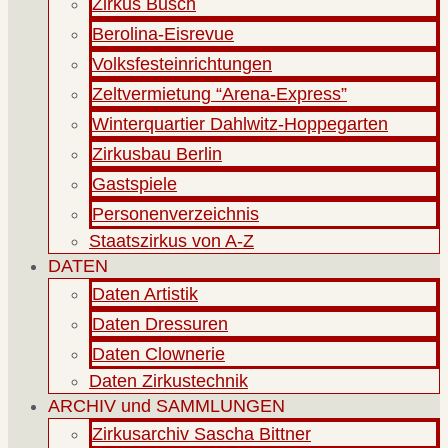
Zirkus Busch
Berolina-Eisrevue
Volksfesteinrichtungen
Zeltvermietung “Arena-Express”
Winterquartier Dahlwitz-Hoppegarten
Zirkusbau Berlin
Gastspiele
Personenverzeichnis
Staatszirkus von A-Z
DATEN
Daten Artistik
Daten Dressuren
Daten Clownerie
Daten Zirkustechnik
ARCHIV und SAMMLUNGEN
Zirkusarchiv Sascha Bittner