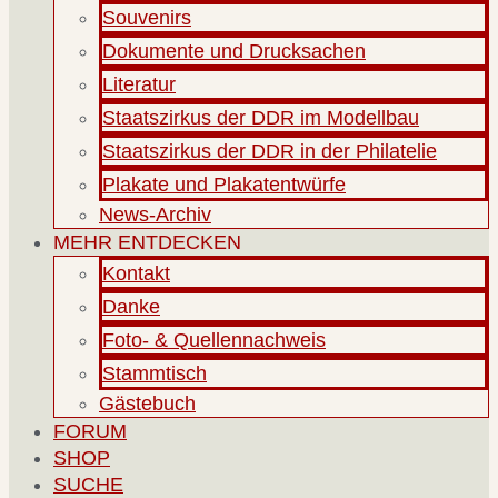
Souvenirs
Dokumente und Drucksachen
Literatur
Staatszirkus der DDR im Modellbau
Staatszirkus der DDR in der Philatelie
Plakate und Plakatentwürfe
News-Archiv
MEHR ENTDECKEN
Kontakt
Danke
Foto- & Quellennachweis
Stammtisch
Gästebuch
FORUM
SHOP
SUCHE