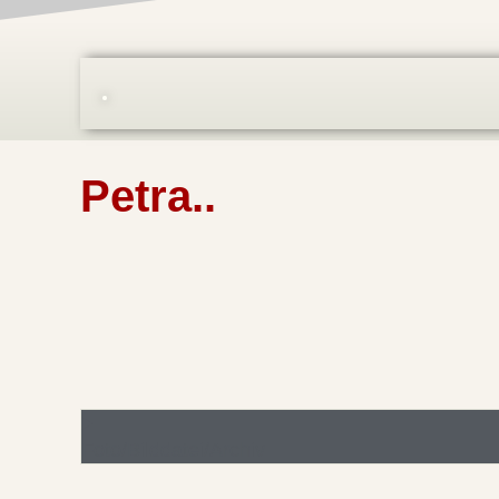
Petra..
Foto/Bilddatei/Archiv