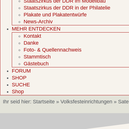
Staatszirkus der DDR im Modellbau
Staatszirkus der DDR in der Philatelie
Plakate und Plakatentwürfe
News-Archiv
MEHR ENTDECKEN
Kontakt
Danke
Foto- & Quellennachweis
Stammtisch
Gästebuch
FORUM
SHOP
SUCHE
Shop
Ihr seid hier:
Startseite
»
Volksfesteinrichtungen
»
Satel