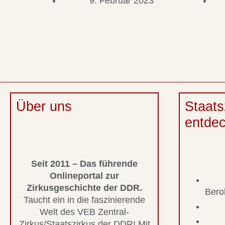
9. Februar 2023
Über uns
Staats
entde
Seit 2011 – Das führende
Onlineportal zur
Zirkusgeschichte der DDR.
Bero
Taucht ein in die faszinierende
Welt des VEB Zentral-
Zirkus/Staatszirkus der DDR! Mit