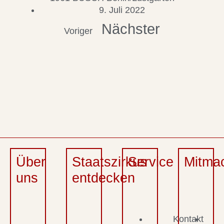
9. Juli 2022
Nächster
Voriger
Über
Staatszirkus
Service
Mitma
uns
entdecken
Kontakt