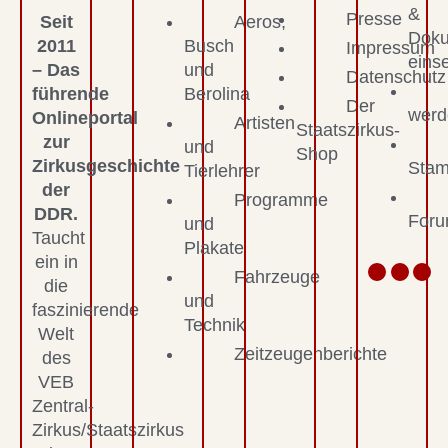
&
Presse
Seit
Aeros,
Dok
2011
Busch
Impressum
eins
– Das
und
Datenschutz
führende
Berolina
Der
werd
Onlineportal
Artisten
Staatszirkus-
zur
und
Shop
Zirkusgeschichte
Stam
Tierlehrer
der
Programme
DDR.
For
und
Taucht
Plakate
ein in
Fahrzeuge
die
und
faszinierende
Technik
Welt
Zeitzeugenberichte
des
VEB
Zentral-
Zirkus/Staatszirkus