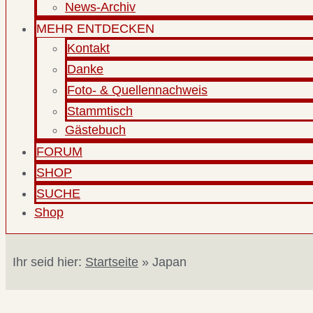
News-Archiv
MEHR ENTDECKEN
Kontakt
Danke
Foto- & Quellennachweis
Stammtisch
Gästebuch
FORUM
SHOP
SUCHE
Shop
Ihr seid hier:
Startseite
»
Japan