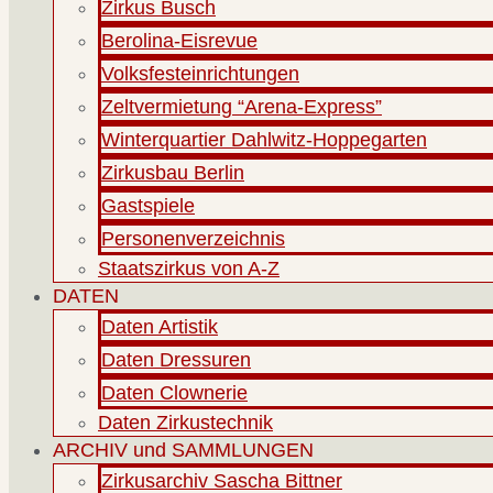
Zirkus Busch
Berolina-Eisrevue
Volksfesteinrichtungen
Zeltvermietung “Arena-Express”
Winterquartier Dahlwitz-Hoppegarten
Zirkusbau Berlin
Gastspiele
Personenverzeichnis
Staatszirkus von A-Z
DATEN
Daten Artistik
Daten Dressuren
Daten Clownerie
Daten Zirkustechnik
ARCHIV und SAMMLUNGEN
Zirkusarchiv Sascha Bittner