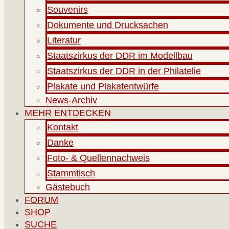
Souvenirs
Dokumente und Drucksachen
Literatur
Staatszirkus der DDR im Modellbau
Staatszirkus der DDR in der Philatelie
Plakate und Plakatentwürfe
News-Archiv
MEHR ENTDECKEN
Kontakt
Danke
Foto- & Quellennachweis
Stammtisch
Gästebuch
FORUM
SHOP
SUCHE