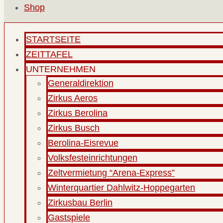
Shop
STARTSEITE
ZEITTAFEL
UNTERNEHMEN
Generaldirektion
Zirkus Aeros
Zirkus Berolina
Zirkus Busch
Berolina-Eisrevue
Volksfesteinrichtungen
Zeltvermietung “Arena-Express”
Winterquartier Dahlwitz-Hoppegarten
Zirkusbau Berlin
Gastspiele