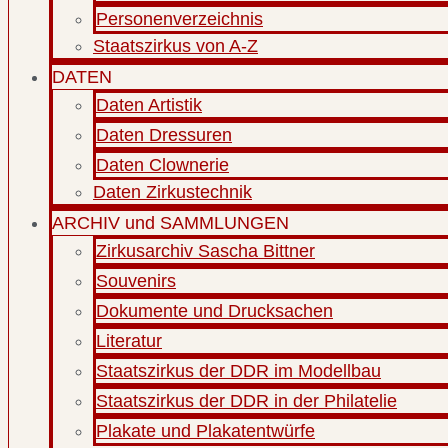
Personenverzeichnis
Staatszirkus von A-Z
DATEN
Daten Artistik
Daten Dressuren
Daten Clownerie
Daten Zirkustechnik
ARCHIV und SAMMLUNGEN
Zirkusarchiv Sascha Bittner
Souvenirs
Dokumente und Drucksachen
Literatur
Staatszirkus der DDR im Modellbau
Staatszirkus der DDR in der Philatelie
Plakate und Plakatentwürfe