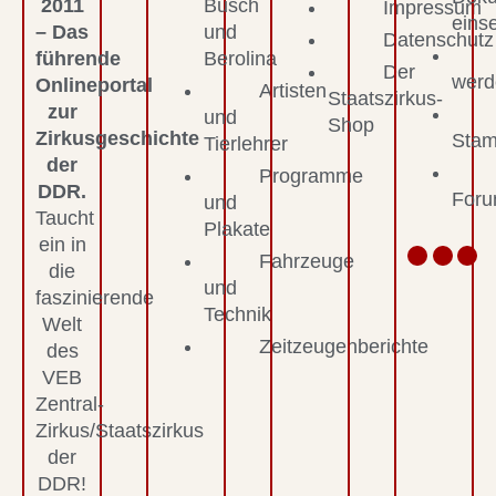
2011
Busch
Impressum
eins
– Das
und
Datenschutz
führende
Berolina
Der
werd
Onlineportal
Artisten
Staatszirkus-
zur
und
Shop
Zirkusgeschichte
Stam
Tierlehrer
der
Programme
DDR.
For
und
Taucht
Plakate
ein in
Fahrzeuge
die
und
faszinierende
Technik
Welt
Zeitzeugenberichte
des
VEB
Zentral-
Zirkus/Staatszirkus
der
DDR!