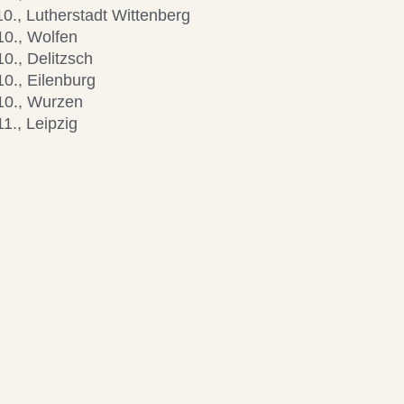
10., Lutherstadt Wittenberg
10., Wolfen
10., Delitzsch
10., Eilenburg
10., Wurzen
1., Leipzig