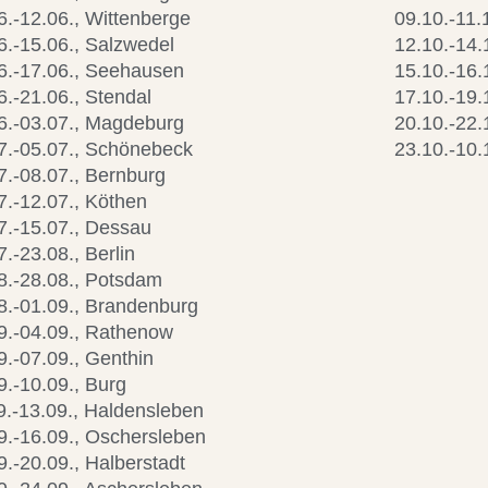
6.-12.06., Wittenberge
09.10.-11.
6.-15.06., Salzwedel
12.10.-14.
6.-17.06., Seehausen
15.10.-16.
6.-21.06., Stendal
17.10.-19.
6.-03.07., Magdeburg
20.10.-22.
7.-05.07., Schönebeck
23.10.-10.1
7.-08.07., Bernburg
7.-12.07., Köthen
7.-15.07., Dessau
7.-23.08., Berlin
8.-28.08., Potsdam
8.-01.09., Brandenburg
9.-04.09., Rathenow
9.-07.09., Genthin
9.-10.09., Burg
9.-13.09., Haldensleben
9.-16.09., Oschersleben
9.-20.09., Halberstadt