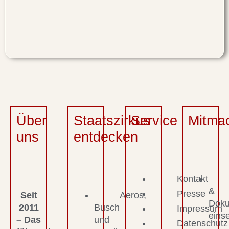
Über
Staatszirkus
Service
Mitma
uns
entdecken
Kontakt
&
Presse
Seit
Aeros,
Dok
2011
Busch
Impressum
eins
– Das
und
Datenschutz