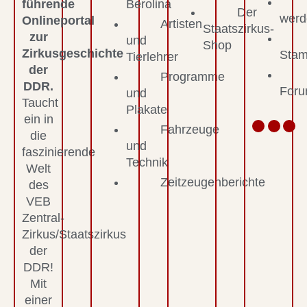
führende
Berolina
Der
werd
Onlineportal
Artisten
Staatszirkus-
zur
und
Shop
Zirkusgeschichte
Stam
Tierlehrer
der
Programme
DDR.
For
und
Taucht
Plakate
ein in
Fahrzeuge
die
und
faszinierende
Technik
Welt
Zeitzeugenberichte
des
VEB
Zentral-
Zirkus/Staatszirkus
der
DDR!
Mit
einer