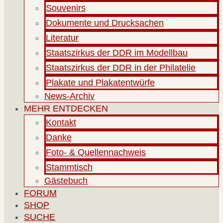
Souvenirs
Dokumente und Drucksachen
Literatur
Staatszirkus der DDR im Modellbau
Staatszirkus der DDR in der Philatelie
Plakate und Plakatentwürfe
News-Archiv
MEHR ENTDECKEN
Kontakt
Danke
Foto- & Quellennachweis
Stammtisch
Gästebuch
FORUM
SHOP
SUCHE