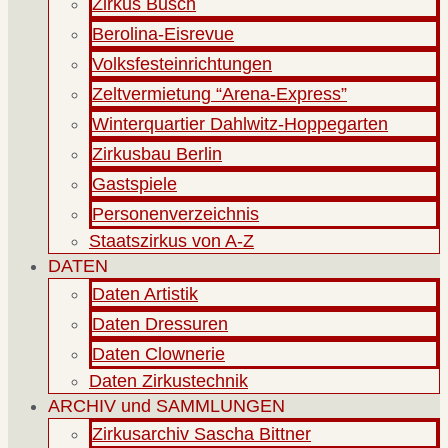
Zirkus Busch
Berolina-Eisrevue
Volksfesteinrichtungen
Zeltvermietung “Arena-Express”
Winterquartier Dahlwitz-Hoppegarten
Zirkusbau Berlin
Gastspiele
Personenverzeichnis
Staatszirkus von A-Z
DATEN
Daten Artistik
Daten Dressuren
Daten Clownerie
Daten Zirkustechnik
ARCHIV und SAMMLUNGEN
Zirkusarchiv Sascha Bittner