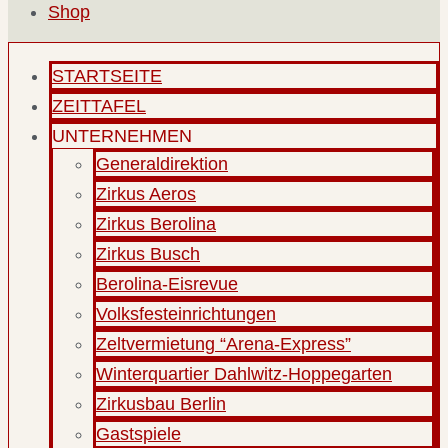
Shop
STARTSEITE
ZEITTAFEL
UNTERNEHMEN
Generaldirektion
Zirkus Aeros
Zirkus Berolina
Zirkus Busch
Berolina-Eisrevue
Volksfesteinrichtungen
Zeltvermietung “Arena-Express”
Winterquartier Dahlwitz-Hoppegarten
Zirkusbau Berlin
Gastspiele