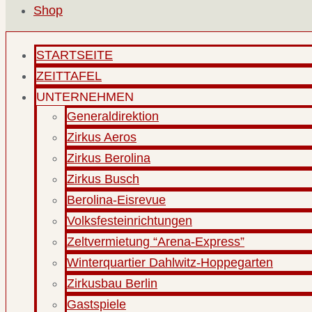
Shop
STARTSEITE
ZEITTAFEL
UNTERNEHMEN
Generaldirektion
Zirkus Aeros
Zirkus Berolina
Zirkus Busch
Berolina-Eisrevue
Volksfesteinrichtungen
Zeltvermietung “Arena-Express”
Winterquartier Dahlwitz-Hoppegarten
Zirkusbau Berlin
Gastspiele