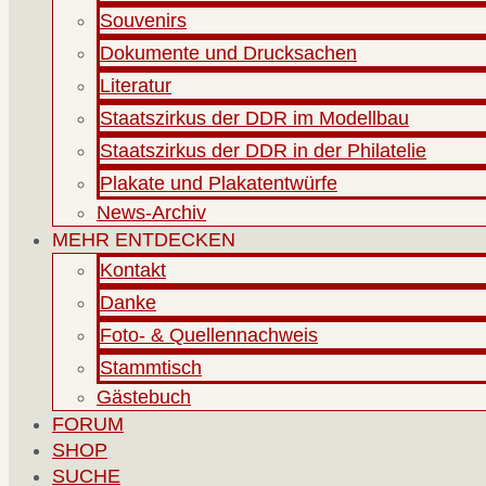
Souvenirs
Dokumente und Drucksachen
Literatur
Staatszirkus der DDR im Modellbau
Staatszirkus der DDR in der Philatelie
Plakate und Plakatentwürfe
News-Archiv
MEHR ENTDECKEN
Kontakt
Danke
Foto- & Quellennachweis
Stammtisch
Gästebuch
FORUM
SHOP
SUCHE