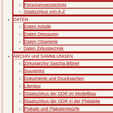
Personenverzeichnis
Staatszirkus von A-Z
DATEN
Daten Artistik
Daten Dressuren
Daten Clownerie
Daten Zirkustechnik
ARCHIV und SAMMLUNGEN
Zirkusarchiv Sascha Bittner
Souvenirs
Dokumente und Drucksachen
Literatur
Staatszirkus der DDR im Modellbau
Staatszirkus der DDR in der Philatelie
Plakate und Plakatentwürfe