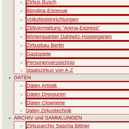
Zirkus Busch
Berolina-Eisrevue
Volksfesteinrichtungen
Zeltvermietung “Arena-Express”
Winterquartier Dahlwitz-Hoppegarten
Zirkusbau Berlin
Gastspiele
Personenverzeichnis
Staatszirkus von A-Z
DATEN
Daten Artistik
Daten Dressuren
Daten Clownerie
Daten Zirkustechnik
ARCHIV und SAMMLUNGEN
Zirkusarchiv Sascha Bittner