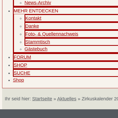
News-Archiv
MEHR ENTDECKEN
Kontakt
Danke
Foto- & Quellennachweis
Stammtisch
Gästebuch
FORUM
SHOP
SUCHE
Shop
Ihr seid hier:
Startseite
»
Aktuelles
»
Zirkuskalender 20