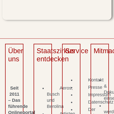
Über
Staatszirkus
Service
Mitma
uns
entdecken
Kontakt
&
Presse
Seit
Aeros,
Dok
2011
Busch
Impressum
eins
– Das
und
Datenschutz
führende
Berolina
Der
werd
Onlineportal
Artisten