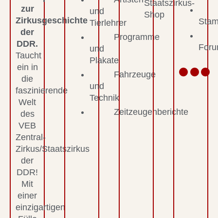
Staatszirkus-
zur
und
Shop
Zirkusgeschichte
Stam
Tierlehrer
der
Programme
DDR.
For
und
Taucht
Plakate
ein in
Fahrzeuge
die
und
faszinierende
Technik
Welt
Zeitzeugenberichte
des
VEB
Zentral-
Zirkus/Staatszirkus
der
DDR!
Mit
einer
einzigartigen