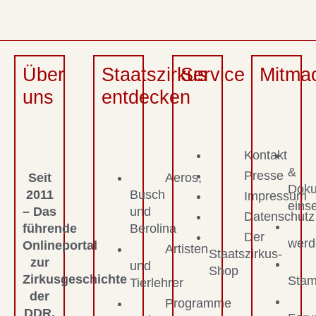
Über
Staatszirkus
Service
Mitma
uns
entdecken
Kontakt
&
Presse
Seit
Aeros,
Dok
2011
Busch
Impressum
eins
– Das
und
Datenschutz
führende
Berolina
Der
werd
Onlineportal
Artisten
Staatszirkus-
zur
und
Shop
Zirkusgeschichte
Stam
Tierlehrer
der
Programme
DDR.