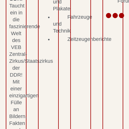
For
und
Taucht
Plakate
ein in
Fahrzeuge
die
und
faszinierende
Technik
Welt
Zeitzeugenberichte
des
VEB
Zentral-
Zirkus/Staatszirkus
der
DDR!
Mit
einer
einzigartigen
Fülle
an
Bildern,
Fakten