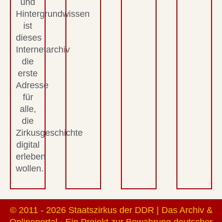
und
Hintergrundwissen
ist
dieses
Internetarchiv
die
erste
Adresse
für
alle,
die
Zirkusgeschichte
digital
erleben
wollen.
© 2011 - 2026 Staatszirkus der DDR | Das Archiv &
Onlineportal · Ein Projekt zur Bewahrung deutscher