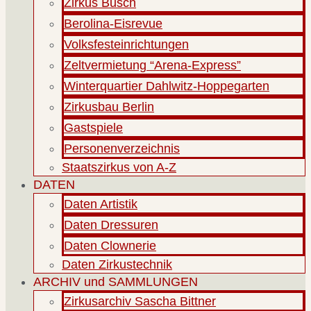
Zirkus Busch
Berolina-Eisrevue
Volksfesteinrichtungen
Zeltvermietung “Arena-Express”
Winterquartier Dahlwitz-Hoppegarten
Zirkusbau Berlin
Gastspiele
Personenverzeichnis
Staatszirkus von A-Z
DATEN
Daten Artistik
Daten Dressuren
Daten Clownerie
Daten Zirkustechnik
ARCHIV und SAMMLUNGEN
Zirkusarchiv Sascha Bittner