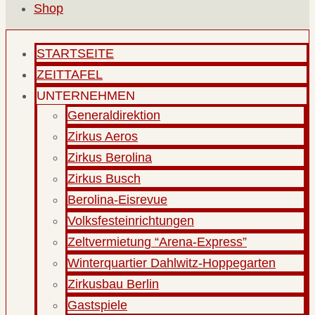
Shop
STARTSEITE
ZEITTAFEL
UNTERNEHMEN
Generaldirektion
Zirkus Aeros
Zirkus Berolina
Zirkus Busch
Berolina-Eisrevue
Volksfesteinrichtungen
Zeltvermietung “Arena-Express”
Winterquartier Dahlwitz-Hoppegarten
Zirkusbau Berlin
Gastspiele