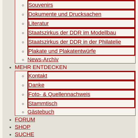
Souvenirs
Dokumente und Drucksachen
Literatur
Staatszirkus der DDR im Modellbau
Staatszirkus der DDR in der Philatelie
Plakate und Plakatentwürfe
News-Archiv
MEHR ENTDECKEN
Kontakt
Danke
Foto- & Quellennachweis
Stammtisch
Gästebuch
FORUM
SHOP
SUCHE