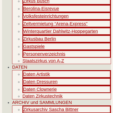
Zirkus Busch
Berolina-Eisrevue
Volksfesteinrichtungen
Zeltvermietung “Arena-Express”
Winterquartier Dahlwitz-Hoppegarten
Zirkusbau Berlin
Gastspiele
Personenverzeichnis
Staatszirkus von A-Z
DATEN
Daten Artistik
Daten Dressuren
Daten Clownerie
Daten Zirkustechnik
ARCHIV und SAMMLUNGEN
Zirkusarchiv Sascha Bittner