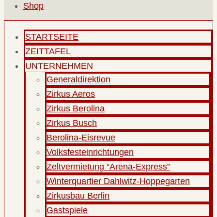
Shop
STARTSEITE
ZEITTAFEL
UNTERNEHMEN
Generaldirektion
Zirkus Aeros
Zirkus Berolina
Zirkus Busch
Berolina-Eisrevue
Volksfesteinrichtungen
Zeltvermietung “Arena-Express”
Winterquartier Dahlwitz-Hoppegarten
Zirkusbau Berlin
Gastspiele