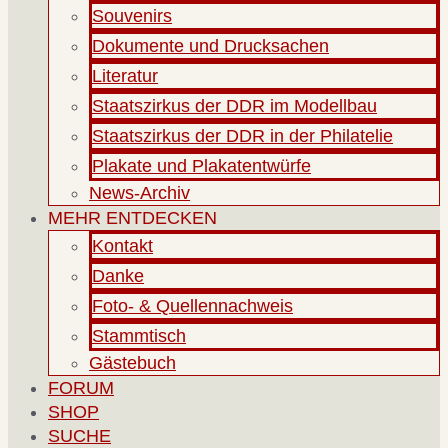
Souvenirs
Dokumente und Drucksachen
Literatur
Staatszirkus der DDR im Modellbau
Staatszirkus der DDR in der Philatelie
Plakate und Plakatentwürfe
News-Archiv
MEHR ENTDECKEN
Kontakt
Danke
Foto- & Quellennachweis
Stammtisch
Gästebuch
FORUM
SHOP
SUCHE