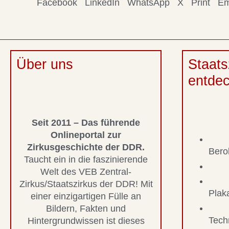
Facebook
LinkedIn
WhatsApp
X
Print
Em
Über uns
Staats
entde
Seit 2011 – Das führende
Onlineportal zur
Zirkusgeschichte der DDR.
Bero
Taucht ein in die faszinierende
Welt des VEB Zentral-
Zirkus/Staatszirkus der DDR! Mit
Plak
einer einzigartigen Fülle an
Bildern, Fakten und
Tech
Hintergrundwissen ist dieses