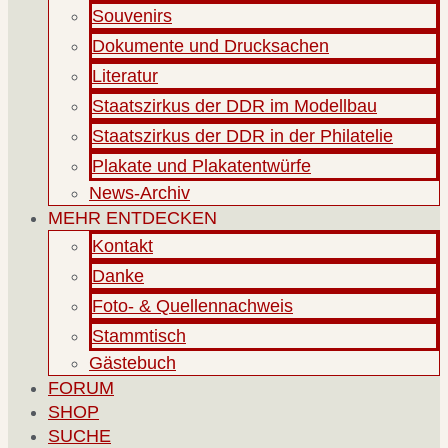
Souvenirs
Dokumente und Drucksachen
Literatur
Staatszirkus der DDR im Modellbau
Staatszirkus der DDR in der Philatelie
Plakate und Plakatentwürfe
News-Archiv
MEHR ENTDECKEN
Kontakt
Danke
Foto- & Quellennachweis
Stammtisch
Gästebuch
FORUM
SHOP
SUCHE