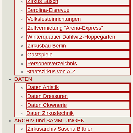
Zirkus Busch
Berolina-Eisrevue
Volksfesteinrichtungen
Zeltvermietung “Arena-Express”
Winterquartier Dahlwitz-Hoppegarten
Zirkusbau Berlin
Gastspiele
Personenverzeichnis
Staatszirkus von A-Z
DATEN
Daten Artistik
Daten Dressuren
Daten Clownerie
Daten Zirkustechnik
ARCHIV und SAMMLUNGEN
Zirkusarchiv Sascha Bittner