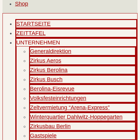
Shop
STARTSEITE
ZEITTAFEL
UNTERNEHMEN
Generaldirektion
Zirkus Aeros
Zirkus Berolina
Zirkus Busch
Berolina-Eisrevue
Volksfesteinrichtungen
Zeltvermietung “Arena-Express”
Winterquartier Dahlwitz-Hoppegarten
Zirkusbau Berlin
Gastspiele