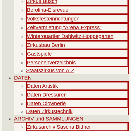
Zirkus Busch
Berolina-Eisrevue
Volksfesteinrichtungen
Zeltvermietung “Arena-Express”
Winterquartier Dahlwitz-Hoppegarten
Zirkusbau Berlin
Gastspiele
Personenverzeichnis
Staatszirkus von A-Z
DATEN
Daten Artistik
Daten Dressuren
Daten Clownerie
Daten Zirkustechnik
ARCHIV und SAMMLUNGEN
Zirkusarchiv Sascha Bittner