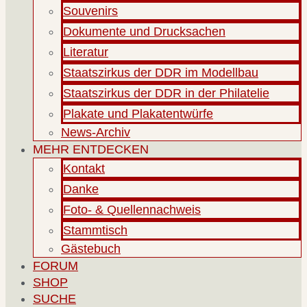
Souvenirs
Dokumente und Drucksachen
Literatur
Staatszirkus der DDR im Modellbau
Staatszirkus der DDR in der Philatelie
Plakate und Plakatentwürfe
News-Archiv
MEHR ENTDECKEN
Kontakt
Danke
Foto- & Quellennachweis
Stammtisch
Gästebuch
FORUM
SHOP
SUCHE