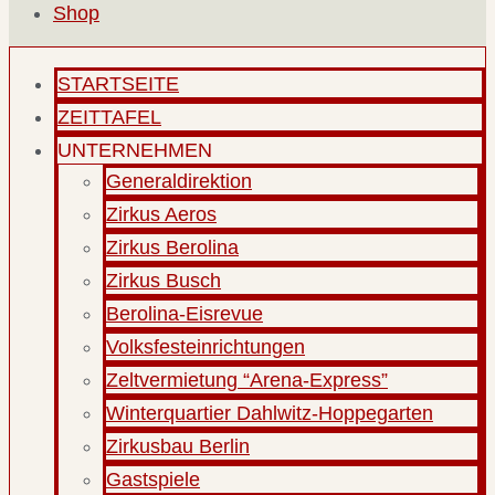
Shop
STARTSEITE
ZEITTAFEL
UNTERNEHMEN
Generaldirektion
Zirkus Aeros
Zirkus Berolina
Zirkus Busch
Berolina-Eisrevue
Volksfesteinrichtungen
Zeltvermietung “Arena-Express”
Winterquartier Dahlwitz-Hoppegarten
Zirkusbau Berlin
Gastspiele