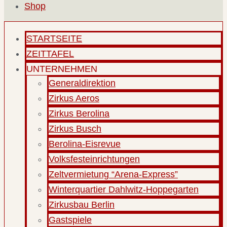
Shop
STARTSEITE
ZEITTAFEL
UNTERNEHMEN
Generaldirektion
Zirkus Aeros
Zirkus Berolina
Zirkus Busch
Berolina-Eisrevue
Volksfesteinrichtungen
Zeltvermietung “Arena-Express”
Winterquartier Dahlwitz-Hoppegarten
Zirkusbau Berlin
Gastspiele