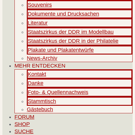
Souvenirs
Dokumente und Drucksachen
Literatur
Staatszirkus der DDR im Modellbau
Staatszirkus der DDR in der Philatelie
Plakate und Plakatentwürfe
News-Archiv
MEHR ENTDECKEN
Kontakt
Danke
Foto- & Quellennachweis
Stammtisch
Gästebuch
FORUM
SHOP
SUCHE