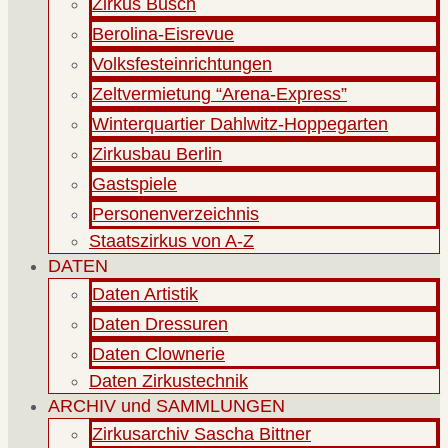
Zirkus Busch
Berolina-Eisrevue
Volksfesteinrichtungen
Zeltvermietung “Arena-Express”
Winterquartier Dahlwitz-Hoppegarten
Zirkusbau Berlin
Gastspiele
Personenverzeichnis
Staatszirkus von A-Z
DATEN
Daten Artistik
Daten Dressuren
Daten Clownerie
Daten Zirkustechnik
ARCHIV und SAMMLUNGEN
Zirkusarchiv Sascha Bittner