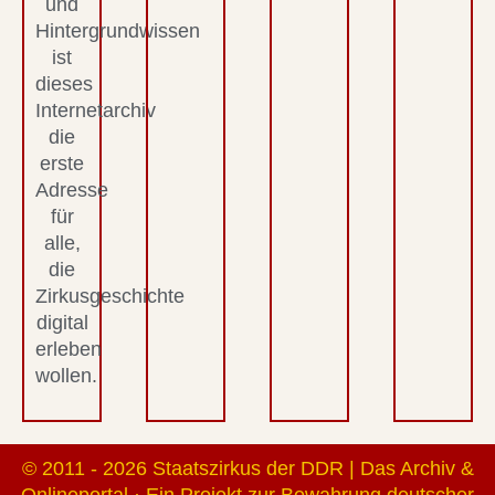
und
Hintergrundwissen
ist
dieses
Internetarchiv
die
erste
Adresse
für
alle,
die
Zirkusgeschichte
digital
erleben
wollen.
© 2011 - 2026 Staatszirkus der DDR | Das Archiv &
Onlineportal · Ein Projekt zur Bewahrung deutscher