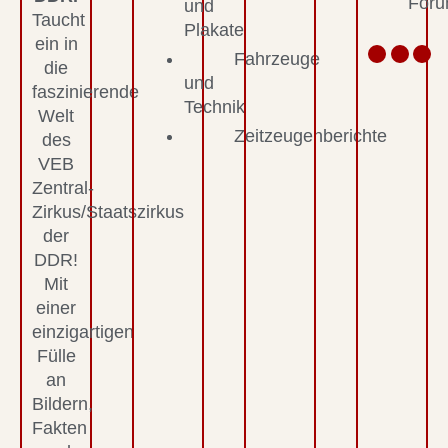
For
und
Taucht
Plakate
ein in
Fahrzeuge
die
und
faszinierende
Technik
Welt
Zeitzeugenberichte
des
VEB
Zentral-
Zirkus/Staatszirkus
der
DDR!
Mit
einer
einzigartigen
Fülle
an
Bildern,
Fakten