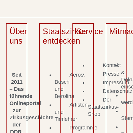
Über
Staatszirkus
Service
Mitma
uns
entdecken
Kontakt
&
Presse
Seit
Aeros,
Dok
2011
Busch
Impressum
eins
– Das
und
Datenschutz
führende
Berolina
Der
werd
Onlineportal
Artisten
Staatszirkus-
zur
und
Shop
Zirkusgeschichte
Stam
Tierlehrer
der
Programme
DDR.