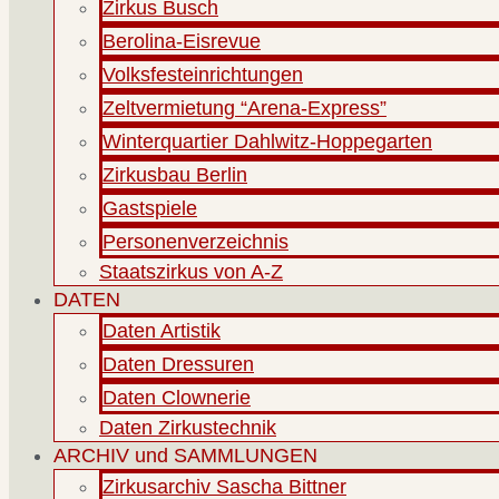
Zirkus Busch
Berolina-Eisrevue
Volksfesteinrichtungen
Zeltvermietung “Arena-Express”
Winterquartier Dahlwitz-Hoppegarten
Zirkusbau Berlin
Gastspiele
Personenverzeichnis
Staatszirkus von A-Z
DATEN
Daten Artistik
Daten Dressuren
Daten Clownerie
Daten Zirkustechnik
ARCHIV und SAMMLUNGEN
Zirkusarchiv Sascha Bittner