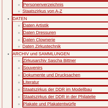
Personenverzeichnis
Staatszirkus von A-Z
DATEN
Daten Artistik
Daten Dressuren
Daten Clownerie
Daten Zirkustechnik
ARCHIV und SAMMLUNGEN
Zirkusarchiv Sascha Bittner
Souvenirs
Dokumente und Drucksachen
Literatur
Staatszirkus der DDR im Modellbau
Staatszirkus der DDR in der Philatelie
Plakate und Plakatentwürfe