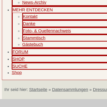
News-Archiv
MEHR ENTDECKEN
Kontakt
Danke
Foto- & Quellennachweis
Stammtisch
Gästebuch
FORUM
SHOP
SUCHE
Shop
Ihr seid hier:
Startseite
»
Datensammlungen
»
Dressu