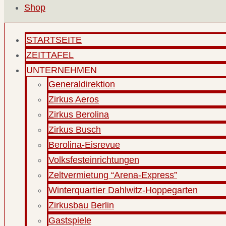
Shop
STARTSEITE
ZEITTAFEL
UNTERNEHMEN
Generaldirektion
Zirkus Aeros
Zirkus Berolina
Zirkus Busch
Berolina-Eisrevue
Volksfesteinrichtungen
Zeltvermietung “Arena-Express”
Winterquartier Dahlwitz-Hoppegarten
Zirkusbau Berlin
Gastspiele