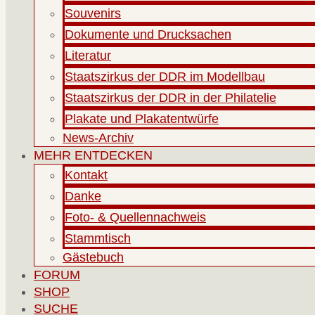
Souvenirs
Dokumente und Drucksachen
Literatur
Staatszirkus der DDR im Modellbau
Staatszirkus der DDR in der Philatelie
Plakate und Plakatentwürfe
News-Archiv
MEHR ENTDECKEN
Kontakt
Danke
Foto- & Quellennachweis
Stammtisch
Gästebuch
FORUM
SHOP
SUCHE